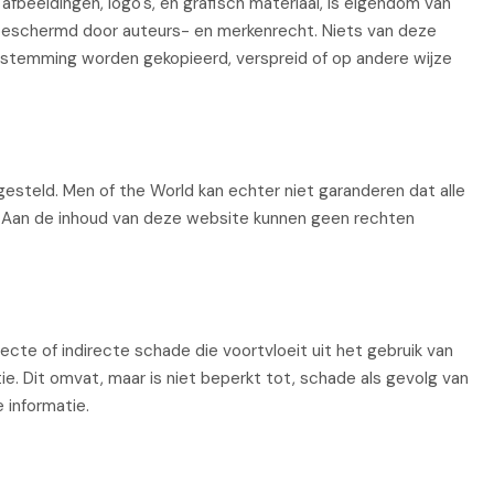
fbeeldingen, logo's, en grafisch materiaal, is eigendom van
 beschermd door auteurs- en merkenrecht. Niets van deze
estemming worden gekopieerd, verspreid of op andere wijze
steld. Men of the World kan echter niet garanderen dat alle
l is. Aan de inhoud van deze website kunnen geen rechten
recte of indirecte schade die voortvloeit uit het gebruik van
e. Dit omvat, maar is niet beperkt tot, schade als gevolg van
 informatie.