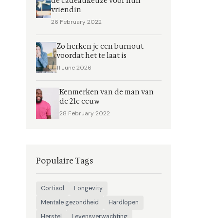
de cadeaukeuze voor hun
vriendin
26 February 2022
Zo herken je een burnout
voordat het te laat is
11 June 2026
Kenmerken van de man van
de 21e eeuw
28 February 2022
Populaire Tags
Cortisol
Longevity
Mentale gezondheid
Hardlopen
Herstel
Levensverwachting