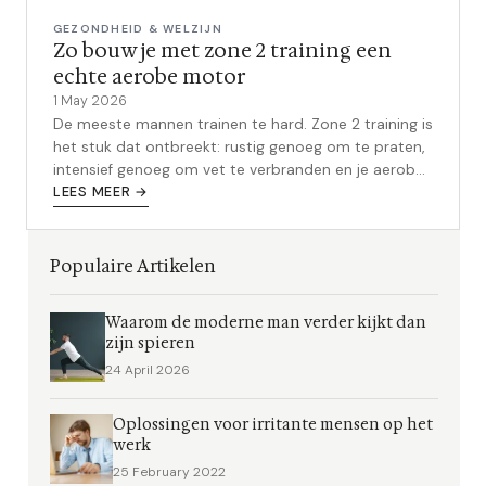
GEZONDHEID & WELZIJN
Zo bouw je met zone 2 training een
echte aerobe motor
1 May 2026
De meeste mannen trainen te hard. Zone 2 training is
het stuk dat ontbreekt: rustig genoeg om te praten,
intensief genoeg om vet te verbranden en je aerobe
motor te bouwen.
LEES MEER →
Populaire Artikelen
Waarom de moderne man verder kijkt dan
zijn spieren
24 April 2026
Oplossingen voor irritante mensen op het
werk
25 February 2022