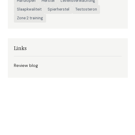
Hardlopen
Herstel
Levensverwachting
Slaapkwaliteit
Spierherstel
Testosteron
Zone 2 training
Links
Review blog