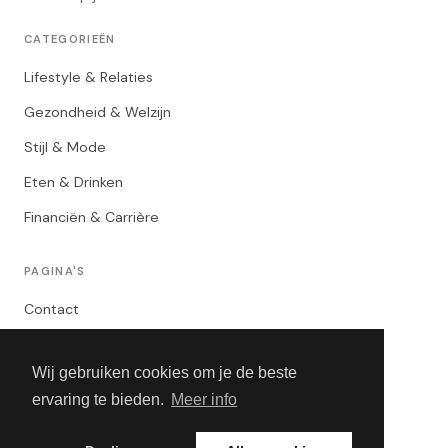
CATEGORIEËN
Lifestyle & Relaties
Gezondheid & Welzijn
Stijl & Mode
Eten & Drinken
Financiën & Carrière
PAGINA'S
Contact
Privacybeleid
Wij gebruiken cookies om je de beste
Algemene Voorwaarden
ervaring te bieden.
Meer info
Adverteren