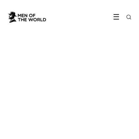
☰
ETEN & DRINKEN
Zo combineer je whisky met je
steak als een kenner
LEES ARTIKEL →