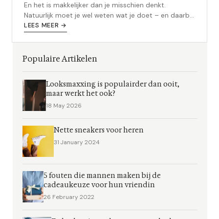
En het is makkelijker dan je misschien denkt.
Natuurlijk moet je wel weten wat je doet – en daarbij
helpen wij je graag op we...
LEES MEER →
Populaire Artikelen
Looksmaxxing is populairder dan ooit,
maar werkt het ook?
18 May 2026
Nette sneakers voor heren
31 January 2024
5 fouten die mannen maken bij de
cadeaukeuze voor hun vriendin
26 February 2022