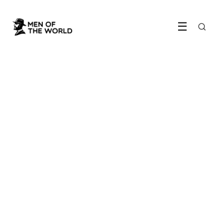
☰
GEZONDHEID & WELZIJN
Zo herken je een burnout
voordat het te laat is
11 June 2026
·
6 min leestijd