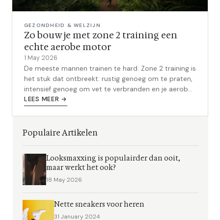
GEZONDHEID & WELZIJN
Zo bouw je met zone 2 training een
echte aerobe motor
1 May 2026
De meeste mannen trainen te hard. Zone 2 training is
het stuk dat ontbreekt: rustig genoeg om te praten,
intensief genoeg om vet te verbranden en je aerobe
motor te bouwen.
LEES MEER →
Populaire Artikelen
Looksmaxxing is populairder dan ooit,
maar werkt het ook?
18 May 2026
Nette sneakers voor heren
31 January 2024