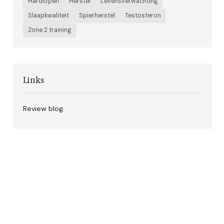
Hardlopen
Herstel
Levensverwachting
Slaapkwaliteit
Spierherstel
Testosteron
Zone 2 training
Links
Review blog