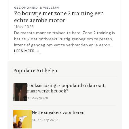
GEZONDHEID & WELZIJN
Zo bouw je met zone 2 training een
echte aerobe motor
1 May 2026
De meeste mannen trainen te hard. Zone 2 training is
het stuk dat ontbreekt: rustig genoeg om te praten,
intensief genoeg om vet te verbranden en je aerobe
motor te bouwen.
LEES MEER →
Populaire Artikelen
Looksmaxxing is populairder dan ooit,
maar werkt het ook?
18 May 2026
Nette sneakers voor heren
31 January 2024