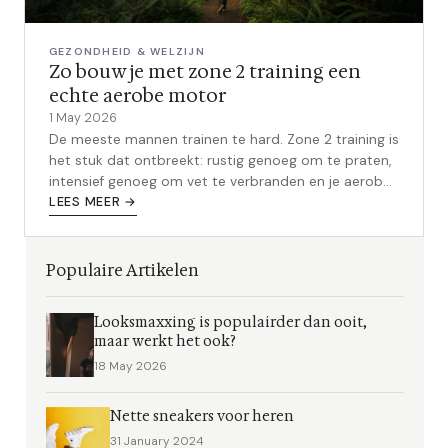
GEZONDHEID & WELZIJN
Zo bouw je met zone 2 training een
echte aerobe motor
1 May 2026
De meeste mannen trainen te hard. Zone 2 training is
het stuk dat ontbreekt: rustig genoeg om te praten,
intensief genoeg om vet te verbranden en je aerobe
motor te bouwen.
LEES MEER →
Populaire Artikelen
Looksmaxxing is populairder dan ooit,
maar werkt het ook?
18 May 2026
Nette sneakers voor heren
31 January 2024