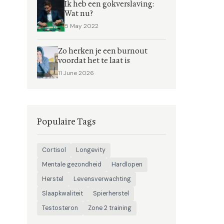
Ik heb een gokverslaving:
Wat nu?
5 May 2022
Zo herken je een burnout
voordat het te laat is
11 June 2026
Populaire Tags
Cortisol
Longevity
Mentale gezondheid
Hardlopen
Herstel
Levensverwachting
Slaapkwaliteit
Spierherstel
Testosteron
Zone 2 training