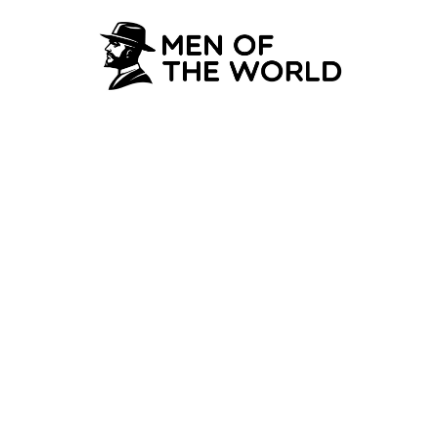
GEZONDHEID & WELZIJN
Vaker naar de sau
beschermt je hart
15 June 2026
·
5 min leestijd