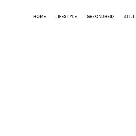
HOME
LIFESTYLE
GEZONDHEID
STIJ
na gaan
 meer dan je denkt