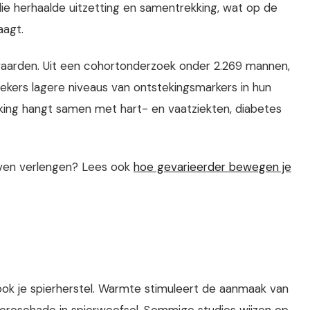
ie herhaalde uitzetting en samentrekking, wat op de
aagt.
swaarden. Uit een cohortonderzoek onder 2.269 mannen,
oekers lagere niveaus van ontstekingsmarkers in hun
king hangt samen met hart- en vaatziekten, diabetes
leven verlengen? Lees ook
hoe gevarieerder bewegen je
 ook je spierherstel. Warmte stimuleert de aanmaak van
microschade in spierweefsel. Sommige studies wijzen op