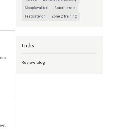
Slaapkwaliteit
Spierherstel
Testosteron
Zone 2 training
Links
ers
Review blog
eel.