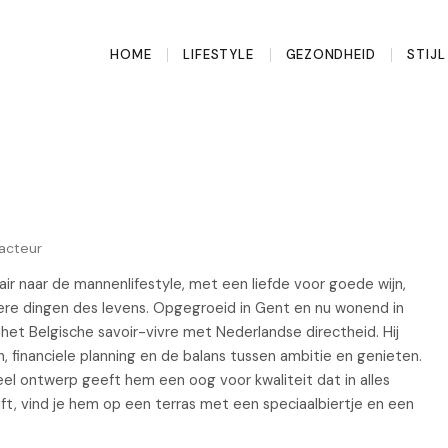
HOME
LIFESTYLE
GEZONDHEID
STIJ
dacteur
ir naar de mannenlifestyle, met een liefde voor goede wijn,
jnere dingen des levens. Opgegroeid in Gent en nu wonend in
et Belgische savoir-vivre met Nederlandse directheid. Hij
en, financiele planning en de balans tussen ambitie en genieten.
ieel ontwerp geeft hem een oog voor kwaliteit dat in alles
rijft, vind je hem op een terras met een speciaalbiertje en een