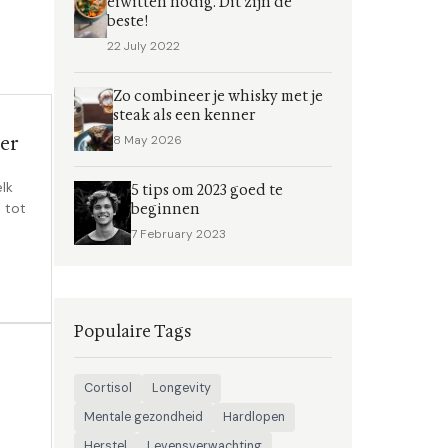
eiwitten nodig. Dit zijn de
beste!
22 July 2022
Zo combineer je whisky met je
steak als een kenner
er
8 May 2026
lk
5 tips om 2023 goed te
e tot
beginnen
7 February 2023
Populaire Tags
Cortisol
Longevity
Mentale gezondheid
Hardlopen
Herstel
Levensverwachting