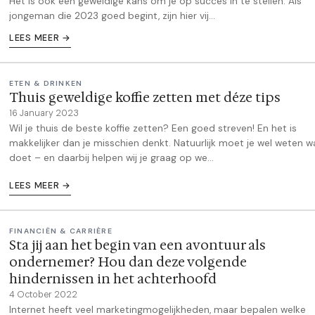
Het is ook een geweldige kans om je op succes in te stellen. Als
jongeman die 2023 goed begint, zijn hier vij...
LEES MEER →
ETEN & DRINKEN
Thuis geweldige koffie zetten met déze tips
16 January 2023
Wil je thuis de beste koffie zetten? Een goed streven! En het is
makkelijker dan je misschien denkt. Natuurlijk moet je wel weten w
doet – en daarbij helpen wij je graag op we...
LEES MEER →
FINANCIËN & CARRIÈRE
Sta jij aan het begin van een avontuur als
ondernemer? Hou dan deze volgende
hindernissen in het achterhoofd
4 October 2022
Internet heeft veel marketingmogelijkheden, maar bepalen welke