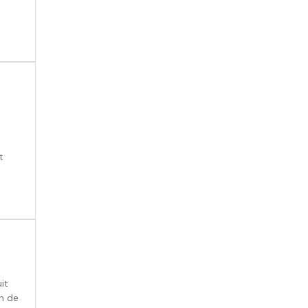
t
it
in de