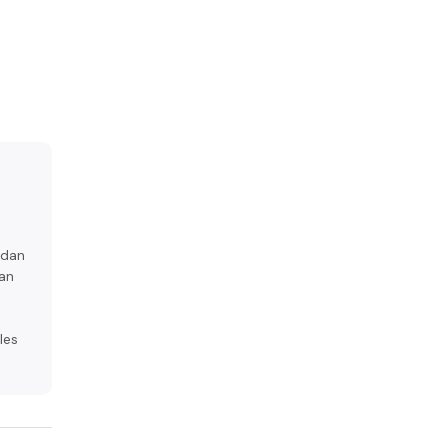
 dan
man
.
les