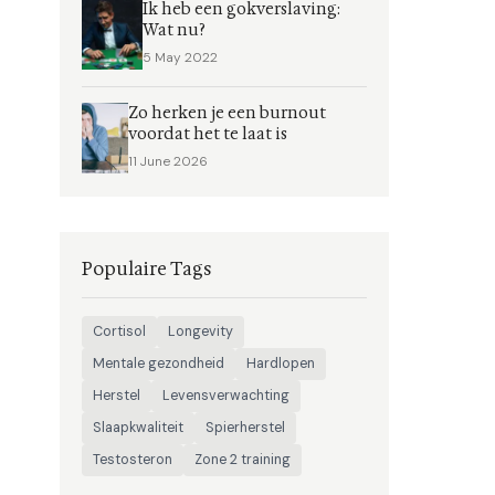
Ik heb een gokverslaving:
Wat nu?
5 May 2022
Zo herken je een burnout
voordat het te laat is
11 June 2026
Populaire Tags
Cortisol
Longevity
Mentale gezondheid
Hardlopen
Herstel
Levensverwachting
Slaapkwaliteit
Spierherstel
Testosteron
Zone 2 training