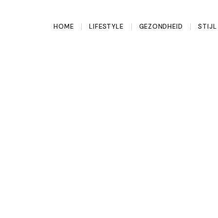
HOME
LIFESTYLE
GEZONDHEID
STIJ
 notendop