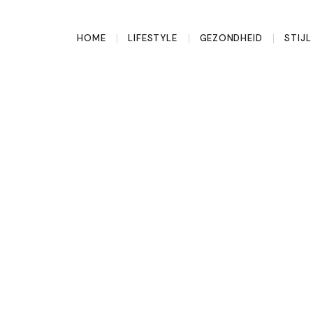
HOME
LIFESTYLE
GEZONDHEID
STIJ
a Dolce Vita:
rip naar Italië!