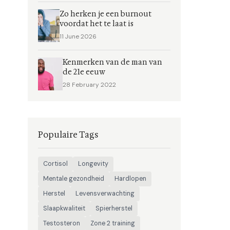
Zo herken je een burnout
voordat het te laat is
11 June 2026
Kenmerken van de man van
de 21e eeuw
28 February 2022
Populaire Tags
Cortisol
Longevity
Mentale gezondheid
Hardlopen
Herstel
Levensverwachting
Slaapkwaliteit
Spierherstel
Testosteron
Zone 2 training