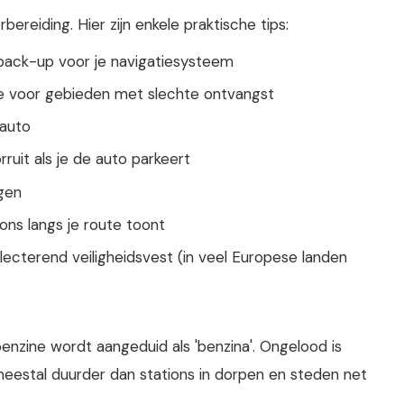
reiding. Hier zijn enkele praktische tips:
ack-up voor je navigatiesysteem
ne voor gebieden met slechte ontvangst
 auto
it als je de auto parkeert
egen
ns langs je route toont
cterend veiligheidsvest (in veel Europese landen
, benzine wordt aangeduid als 'benzina'. Ongelood is
 meestal duurder dan stations in dorpen en steden net