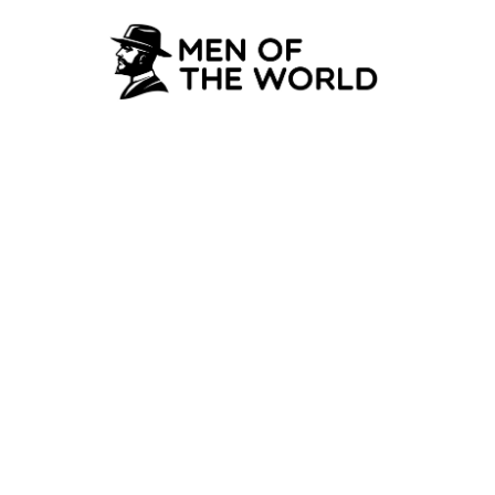
LIFESTYLE & RELATIES
Met de auto naar L
Jouw ultieme roadt
22 April 2025
·
7 min leestijd